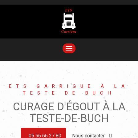
TOGGLE
NAVIGATION
ETS GARRIGUE À LA
TESTE DE BUCH
CURAGE D'ÉGOUT À LA
TESTE-DE-BUCH
05 56 66 27 80
Nous contacter