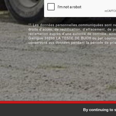
** Les données personnelles communiquées sont néc
droits d’accès, de rectification, d’effacement, de p
réclamation auprès d’une autorité de contrôle, ain
Garrigue 33260 LA TESTE DE BUCH ou par courrier é
conservons vos données pendant la période de prise
© 2026
By continuing to s