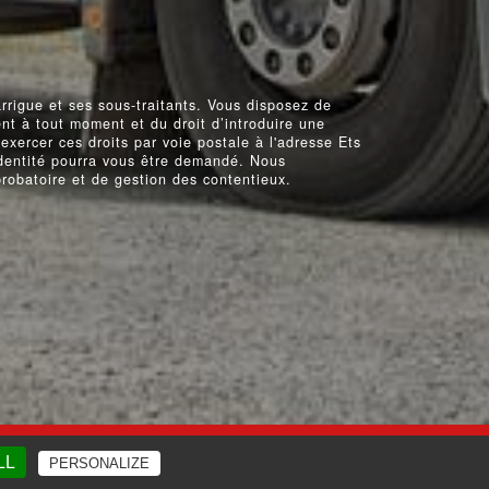
rigue et ses sous-traitants. Vous disposez de
ment à tout moment et du droit d’introduire une
xercer ces droits par voie postale à l'adresse Ets
identité pourra vous être demandé. Nous
robatoire et de gestion des contentieux.
QUENTES
LL
PERSONALIZE