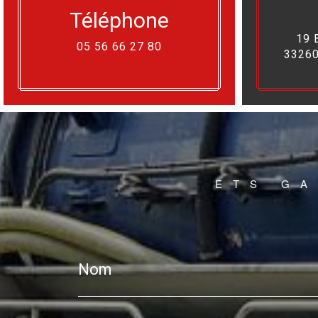
Téléphone
19 
05 56 66 27 80
33260
ETS GA
Nom