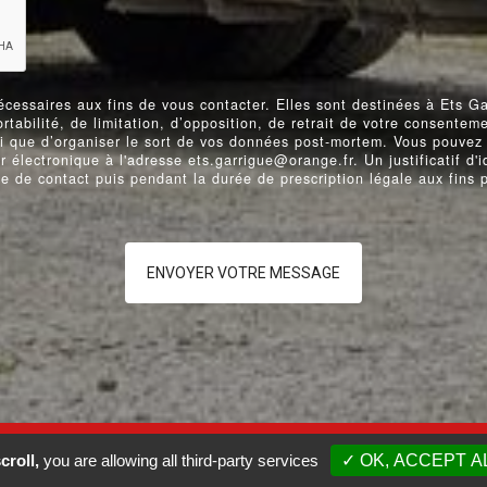
essaires aux fins de vous contacter. Elles sont destinées à Ets Gar
ortabilité, de limitation, d’opposition, de retrait de votre consente
si que d’organiser le sort de vos données post-mortem. Vous pouvez e
lectronique à l'adresse ets.garrigue@orange.fr. Un justificatif d'
 de contact puis pendant la durée de prescription légale aux fins p
ENVOYER VOTRE MESSAGE
VISTALID
- ETS GARRIGUE -
MENTIONS LÉGALES
RECHERCHES FRÉ
croll,
you are allowing all third-party services
✓ OK, ACCEPT A