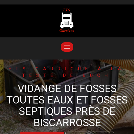
TOGGLE
NAVIGATION
ETS GARRIGUE À LA
TESTE DE BUCH
VIDANGE DE FOSSES
TOUTES EAUX ET FOSSES
SEPTIQUES PRÈS DE
BISCARROSSE